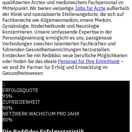
qualifizierten Ärzten und medizinischem Fachpersonal im
Mittelpunkt. Wir bieten vielseitige
Jobs für Ärzte
außerhalb
der Klinik und spezialisierte Stellenangebote, die sich auf
Fachbereiche wie Allgemeinmedizin, innere Medizin,
Gynäkologie, Kinderheilkunde und Neurologie
konzentrieren. Unsere umfassende Expertise in der
Personalgewinnung ermöglicht es uns, passgenaue
Verbindungen zwischen talentierten Fachkräften und
führenden Gesundheitseinrichtungen herzustellen.
Entdecken Sie mit Reddidoc neue berufliche Möglichkeiten
oder finden Sie das ideale
Personal für Ihre Einrichtung
–
wir sind Ihr Partner für Erfolg und Entwicklung im
Gesundheitswesen.
ERFOLGSQUOTE
95%
ZUFRIEDENHEIT
90%
NETZWERK WACHSTUM PRO JAHR
80%
Die Reddidoc
Erfolgsstatistik